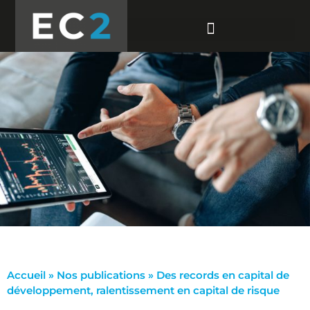
Accueil
»
Nos publications
»
Des records en capital de
développement, ralentissement en capital de risque